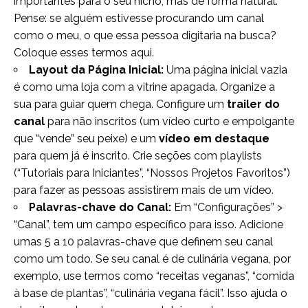
importantes para o seu nicho, mas de forma natural.
Pense: se alguém estivesse procurando um canal
como o meu, o que essa pessoa digitaria na busca?
Coloque esses termos aqui.
Layout da Página Inicial:
Uma página inicial vazia
é como uma loja com a vitrine apagada. Organize a
sua para guiar quem chega. Configure um
trailer do
canal
para não inscritos (um vídeo curto e empolgante
que “vende” seu peixe) e um
vídeo em destaque
para quem já é inscrito. Crie seções com playlists
(“Tutoriais para Iniciantes”, “Nossos Projetos Favoritos”)
para fazer as pessoas assistirem mais de um vídeo.
Palavras-chave do Canal:
Em “Configurações” >
“Canal”, tem um campo específico para isso. Adicione
umas 5 a 10 palavras-chave que definem seu canal
como um todo. Se seu canal é de culinária vegana, por
exemplo, use termos como “receitas veganas”, “comida
à base de plantas”, “culinária vegana fácil”. Isso ajuda o