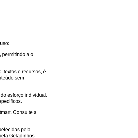
 uso:
 permitindo a o
 textos e recursos, é
onteúdo sem
o esforço individual.
pecíficos.
tmart. Consulte a
belecidas pela
pela Geladinhos