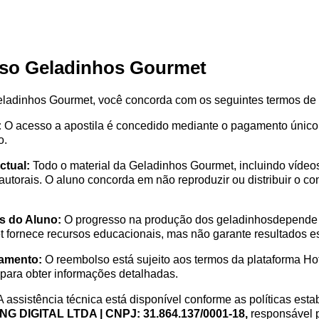
so Geladinhos Gourmet
 Geladinhos Gourmet, você concorda com os seguintes termos de
:
O acesso a apostila é concedido mediante o pagamento único,
o.
ctual:
Todo o material da Geladinhos Gourmet, incluindo vídeos,
s autorais. O aluno concorda em não reproduzir ou distribuir o c
s do Aluno:
O progresso na produção dos geladinhosdepende d
fornece recursos educacionais, mas não garante resultados es
lamento:
O reembolso está sujeito aos termos da plataforma Ho
para obter informações detalhadas.
 assistência técnica está disponível conforme as políticas esta
 DIGITAL LTDA | CNPJ: 31.864.137/0001-18,
responsável 