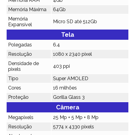
Memória RAM
4Gb
Memória Máxima
64Gb
Memória
Micro SD até 512Gb
Expansível
Tela
Polegadas
6.4
Resolução
1080 x 2340 pixel
Densidade de
403 ppi
pixels
Tipo
Super AMOLED
Cores
16 milhões
Proteção
Gorilla Glass 3
Câmera
Megapixels
25 Mp + 5 Mp + 8 Mp
Resolução
5774 x 4330 pixels