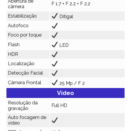
Abertura de
F 1.7 + F 2.2 + F 2.2
câmera
Estabilização
Ditigal
Autofoco
Foco por toque
Flash
LED
HDR
Localização
Detecção Facial
Câmera Frontal
25 Mp / F 2
Vídeo
Resolução da
Full HD
gravação
Auto focagem de
vídeo