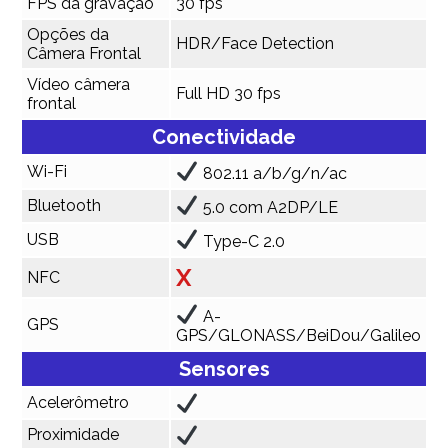
FPS da gravação
30 fps
Opções da
HDR/Face Detection
Câmera Frontal
Vídeo câmera
Full HD 30 fps
frontal
Conectividade
Wi-Fi
802.11 a/b/g/n/ac
Bluetooth
5.0 com A2DP/LE
USB
Type-C 2.0
X
NFC
A-
GPS
GPS/GLONASS/BeiDou/Galileo
Sensores
Acelerômetro
Proximidade