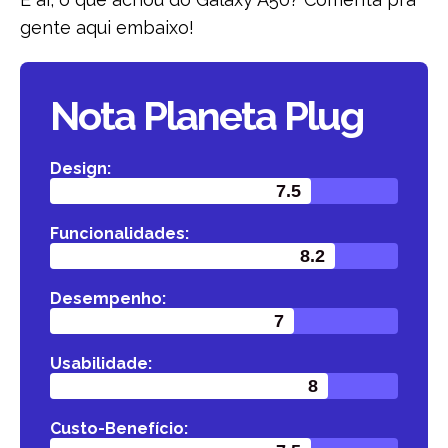
gente aqui embaixo!
Nossos
Parceiros
Nota Planeta Plug
Design:
7.5
Funcionalidades:
8.2
Desempenho:
Beleza
Mágica
7
Usabilidade:
8
Custo-Benefício: